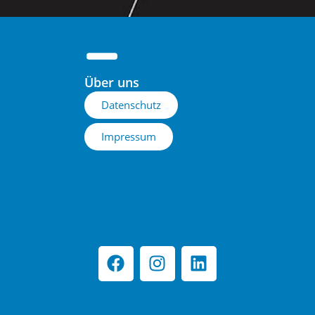
Über uns
Datenschutz
Impressum