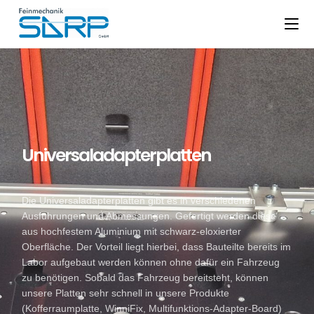
Universaladapterplatten
Die Universaladapterplatten gibt es in verschiedenen
Ausführungen und Abmessungen. Gefertigt werden diese
aus hochfestem Aluminium mit schwarz-eloxierter
Oberfläche. Der Vorteil liegt hierbei, dass Bauteilte bereits im
Labor aufgebaut werden können ohne dafür ein Fahrzeug
zu benötigen. Sobald das Fahrzeug bereitsteht, können
unsere Platten sehr schnell in unsere Produkte
(Kofferraumplatte, WinniFix, Multifunktions-Adapter-Board)